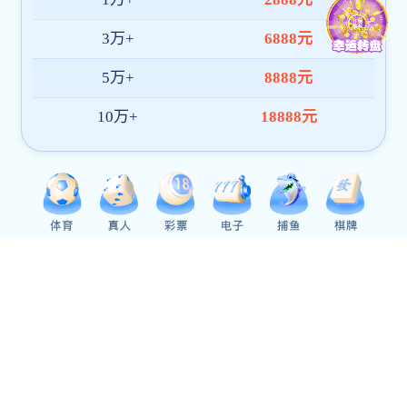
【星空体育入口】德利赫特2026世界杯小组赛
进球预测
【星空体育入口】维尔茨补时造点后怒吼波尔
图压哨过关
马莱莱莱万巨星连线上海申花新王诞生 · 用户常
问
【星空体育入口】阿尔及利亚对阿根廷J组传控
比例