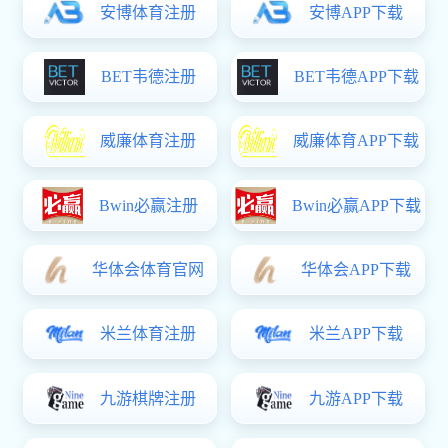
直播间公告置顶，重要信息不沉
用户主页展示球迷身份与支持的球队
入侵检测
裁判争议看不懂？星空体育 VAR ...
多端进度不同步？星空体育 云端记忆无缝续播。
青少年模式
多线路切换