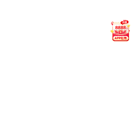
那不勒斯客场硬刚国米久保建英任意球破门
红牌争议压哨绝杀 里尔突围超级杯 — 详细说明
关于「苏格兰vs摩洛哥小组赛体能压力」
从新手到老炮，星空...
星空体育 无广告...
用户可在星空体育...
快讯秒级推送，星空...
© 2026 ·
隐私政策
xingkong-cba.com.cn