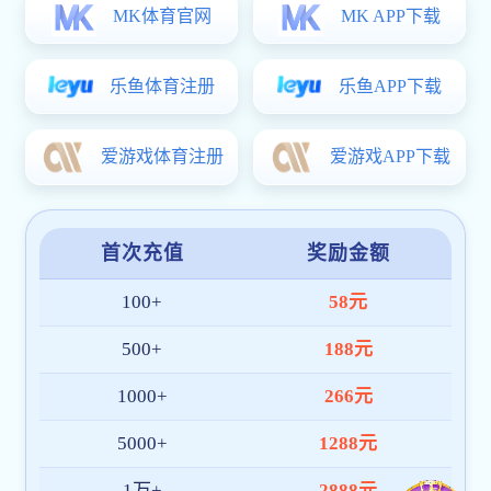
防沉迷提醒
倍速回放支持
用户常见疑问
【星空体育入口】6月19日巴拉圭vs土耳其中路
渗透
【星空体育入口】维尼修斯吉达联合生死战点
球救主全场沸腾