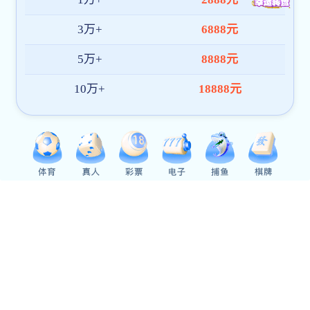
竞猜不想输太惨？星空体育 数据预测帮你参考。
覆盖国家和地区
消费冲动想控制？星空体育 限额设置帮你管。
分级管控
用专业赢得口碑，星空体育 低调但硬核。
用户常见疑问
【星空体育入口】德利赫特2026世界杯小组赛
进球预测